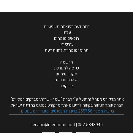
חוות דעת רפואיות משפטיות
עלינו
רופאים מומחים
עורכי דין
תחומי מומחיות לחוות דעת
הרשמה
כניסה למערכת
תקנון שימוש
הצהרת פרטיות
צור קשר
אתר מדקורט מנוהל ומופעל ע"י חברת "שמר - שרותי מבדקים רפואיים".
חברת שמר הגישה בקשה לרישום אתר מדקורט כפטנט במדינת ישראל.
בקשה מספר 255756 ברשות הפטנטים, משרד המשפטים
.
service@medcourt.co.il
| 052-5343940